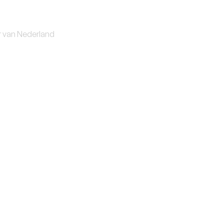
r van Nederland
Nieuwe zeilen
Gennakers en Spinnak
verhead, dus scherp geprijsd.
we Zeilen N