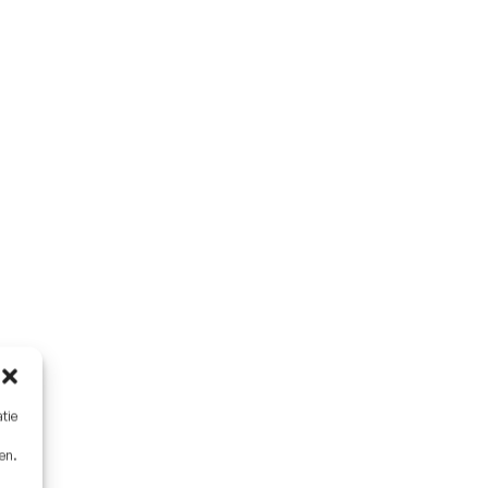
tie
en.