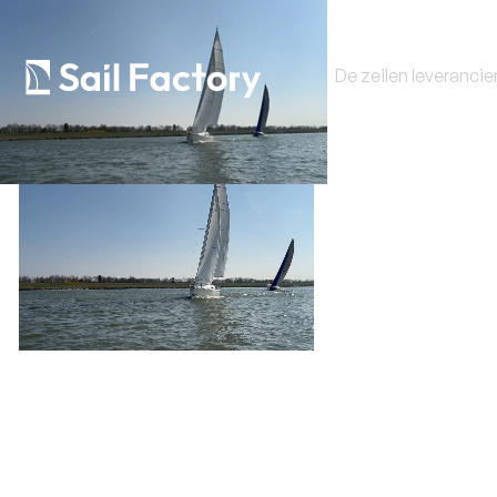
De zeilen leverancie
Lage o
Nieu