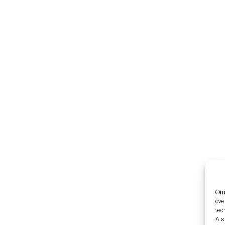
Om 
ove
tec
Als