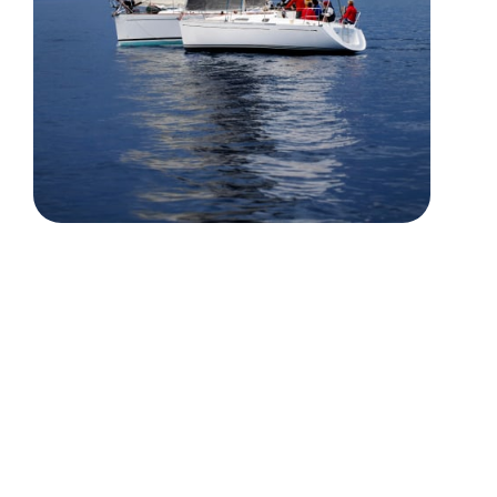
"Laat u niet verleiden om een
onbekende doeksoort te nemen of een
te licht doek, want daar krijgt u geheid
spijt van"