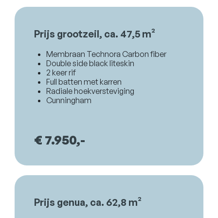
Prijs grootzeil, ca. 47,5 m²
Membraan Technora Carbon fiber
Double side black liteskin
2 keer rif
Full batten met karren
Radiale hoekversteviging
Cunningham
€ 7.950,-
Prijs genua, ca. 62,8 m²