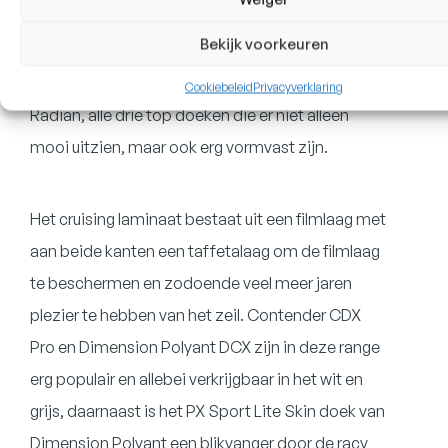
Voor het radiaal gesneden dacron maken wij
Bekijk voorkeuren
gebruik van Challenge Warp Drive, Contender
Fibercon Pro Warp Tech en Contender Pro
Cookiebeleid
Privacyverklaring
Radian, alle drie top doeken die er niet alleen
mooi uitzien, maar ook erg vormvast zijn.
Het cruising laminaat bestaat uit een filmlaag met
aan beide kanten een taffetalaag om de filmlaag
te beschermen en zodoende veel meer jaren
plezier te hebben van het zeil. Contender CDX
Pro en Dimension Polyant DCX zijn in deze range
erg populair en allebei verkrijgbaar in het wit en
grijs, daarnaast is het PX Sport Lite Skin doek van
Dimension Polyant een blikvanger door de racy