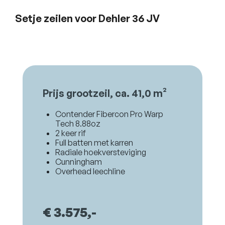
Setje zeilen voor Dehler 36 JV
Prijs grootzeil, ca. 41,0 m²
Contender Fibercon Pro Warp
Tech 8.88oz
2 keer rif
Full batten met karren
Radiale hoekversteviging
Cunningham
Overhead leechline
€ 3.575,-