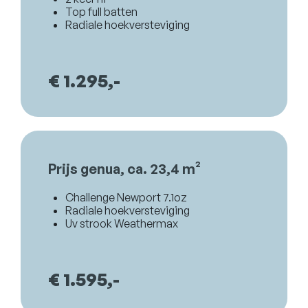
Top full batten
Radiale hoekversteviging
€ 1.295,-
Prijs genua, ca. 23,4 m²
Challenge Newport 7.1oz
Radiale hoekversteviging
Uv strook Weathermax
€ 1.595,-